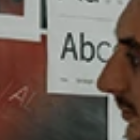
agence
de
pellier
?