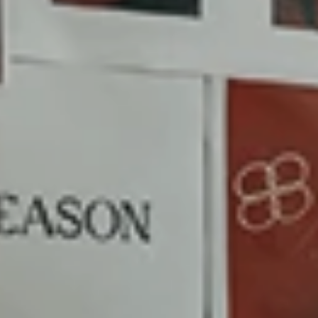
Comment
choisir
une
communication
à
Mont