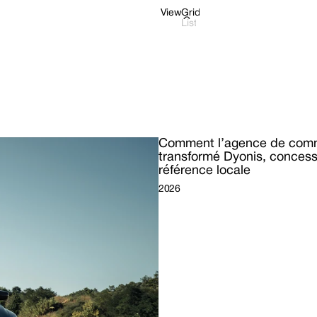
View
Grid
Grid
List
Comment l’agence de commu
transformé Dyonis, concess
référence locale
2026