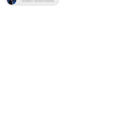
Directeur Général Associé
U
n
b
r
a
n
d
i
n
g
q
u
i
f
a
i
t
l
a
d
i
f
f
é
r
e
n
c
e
?
U
n
e
v
i
d
é
o
q
u
i
d
o
n
n
e
e
n
v
i
e
?