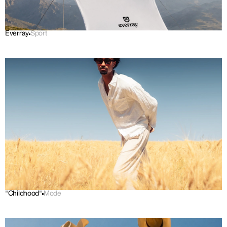
Everray
Sport
"Childhood"
Mode