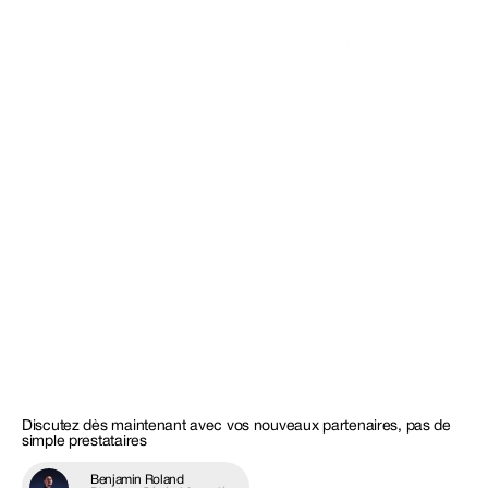
Site Web
Direction Artistique
Dyonis
Vidéo 
Branding
Firma
Photographie
Ferrari 488 GTB
Photographie
Discutez dès maintenant avec vos nouveaux partenaires, pas de 
simple prestataires
Benjamin Roland